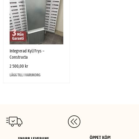
Integrerad Kyl/Frys –
Constructa
2 500,00
kr
LÄGG TILL I VARUKORG
ÖPPET KÖP!
SNABB LEVERANS