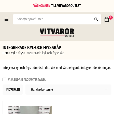
VÄLKOMMEN
TILL
VITVAROROUTLET
0
INTEGRERADE KYL-OCH FRYSSKÅP
Hem
Kyl & frys
Integrerade kyl-och frysskåp
›
›
Integrera kyl och frys sömlöst i ditt kök med våra eleganta integrerade lösningar.
VISA ENDAST PRODUKTER PÅ REA
Standardsortering
FILTRERA