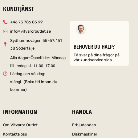
KUNDTJÄNST
+46 73 786 83 99
info@vitvaroroutlet.se
Sydhamnsvägen 55–57, 151
BEHÖVER DU HÄLP?
38 Södertälje
Få svar på dina frågor på
Öppettider: Måndag
Alla dagar:
vår kundservice sida.
till fredag kl. 11.00–17.00
Lördag och söndag:
stängt.
(Boka tid innan du
kommer)
INFORMATION
HANDLA
Om Vitvaror Outlet
Erbjudanden
Kontakta oss
Diskmaskiner