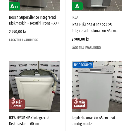
Bosch SuperSilence Integrerad
IKEA
Diskmaskin – Rostfri Front – A++
IKEA HJÄLPSAM 102.224.25
Integrerad diskmaskin 45 cm
2 990,00
kr
(tillverkad av Electrolux)
2 900,00
kr
LÄGG TILL I VARUKORG
LÄGG TILL I VARUKORG
NY PRODUKT!
IKEA HYGIENISK Integrerad
Logik diskmaskin 45 cm – vit –
Diskmaskin – 60 cm
smidig modell