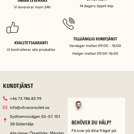
SNABB LEVERANS
14 dagars öppet köp
Vi levererar inom 24h
TILLGÄNGLIG KUNDTJÄNST
KVALITETSGARANTI
Vardagar mellan 09:00 - 16:00
Vi kontrollerar alla produkter
Helger mellan 09:00-16:00
KUNDTJÄNST
+46 73 786 83 99
info@vitvaroroutlet.se
Sydhamnsvägen 55–57, 151
BEHÖVER DU HÄLP?
38 Södertälje
Få svar på dina frågor på
Öppettider: Måndag
Alla dagar: