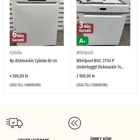
Cylinda
Whirlpool
Ny diskmaskin Cylinda 60 cm
Whirlpool WUC 3T141 P
Underbyggd Diskmaskin 14
Kuvert PowerClean
4 500,00
kr
2 900,00
kr
LÄGG TILL I VARUKORG
LÄGG TILL I VARUKORG
ÖPPET KÖP!