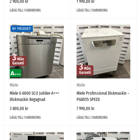
2 900,00
kr
1 990,00
kr
LÄGG TILL I VARUKORG
LÄGG TILL I VARUKORG
NY PRODUKT!
Miele
Miele
Miele G 6000 SCU Jubilee A+++
Miele Professional Diskmaskin –
Diskmaskin Begagnad
PG8055 SPEED
3 800,00
kr
7 990,00
kr
LÄGG TILL I VARUKORG
LÄGG TILL I VARUKORG