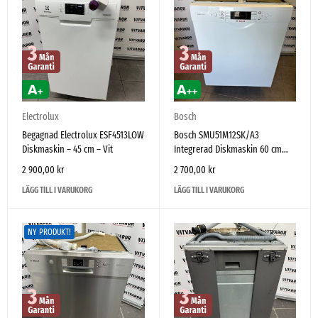
Electrolux
Bosch
Begagnad Electrolux ESF4513LOW
Bosch SMU51M12SK/A3
Diskmaskin – 45 cm – Vit
Integrerad Diskmaskin 60 cm
Zeolith – Mycket fint skick
2 900,00
kr
2 700,00
kr
LÄGG TILL I VARUKORG
LÄGG TILL I VARUKORG
NY PRODUKT!