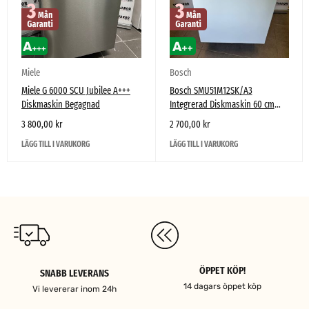
Miele
Bosch
Miele G 6000 SCU Jubilee A+++
Bosch SMU51M12SK/A3
Diskmaskin Begagnad
Integrerad Diskmaskin 60 cm
Zeolith – Mycket fint skick
3 800,00
kr
2 700,00
kr
LÄGG TILL I VARUKORG
LÄGG TILL I VARUKORG
ÖPPET KÖP!
SNABB LEVERANS
14 dagars öppet köp
Vi levererar inom 24h