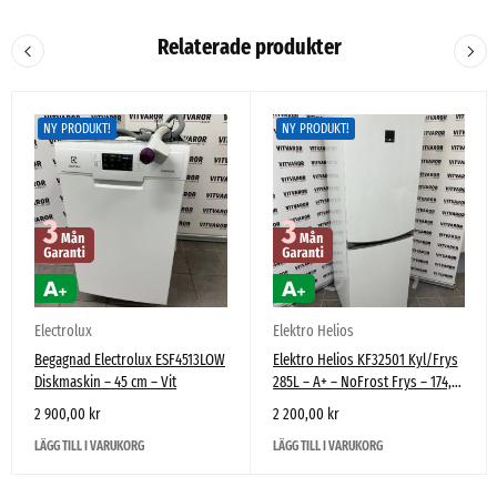
Relaterade produkter
NY PRODUKT!
NY PRODUKT!
Electrolux
Elektro Helios
Begagnad Electrolux ESF4513LOW
Elektro Helios KF32501 Kyl/Frys
Diskmaskin – 45 cm – Vit
285L – A+ – NoFrost Frys – 174,5
cm – Vit – Högerhängd
2 900,00
kr
2 200,00
kr
LÄGG TILL I VARUKORG
LÄGG TILL I VARUKORG