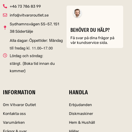
+46 73 786 83 99
info@vitvaroroutlet.se
Sydhamnsvägen 55–57, 151
BEHÖVER DU HÄLP?
38 Södertälje
Få svar på dina frågor på
Öppettider: Måndag
Alla dagar:
vår kundservice sida.
till fredag kl. 11.00–17.00
Lördag och söndag:
stängt.
(Boka tid innan du
kommer)
INFORMATION
HANDLA
Om Vitvaror Outlet
Erbjudanden
Kontakta oss
Diskmaskiner
Varumärken
Hem & Hushåll
Frågor & svar
Hällar