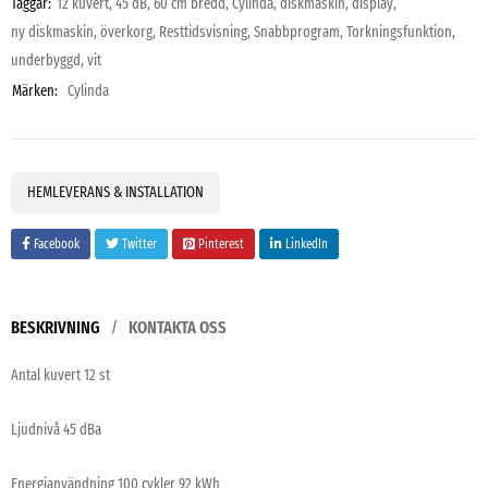
Taggar:
12 kuvert
,
45 dB
,
60 cm bredd
,
Cylinda
,
diskmaskin
,
display
,
ny diskmaskin
,
överkorg
,
Resttidsvisning
,
Snabbprogram
,
Torkningsfunktion
,
underbyggd
,
vit
Märken:
Cylinda
HEMLEVERANS & INSTALLATION
Facebook
Twitter
Pinterest
LinkedIn
BESKRIVNING
KONTAKTA OSS
Antal kuvert 12 st
Ljudnivå 45 dBa
Energianvändning 100 cykler 92 kWh