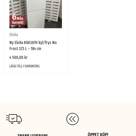
Elvita
Ny Elvita K60367H kyl/frys No
Frost 325 L – 184 cm
4 500,00
kr
LÄGG TILL I VARUKORG
ÖPPET KÖP!
SNABB LEVERANS