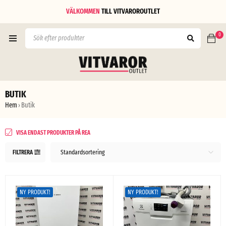
VÄLKOMMEN
TILL
VITVAROROUTLET
0
BUTIK
Hem
Butik
›
VISA ENDAST PRODUKTER PÅ REA
Standardsortering
FILTRERA
NY PRODUKT!
NY PRODUKT!