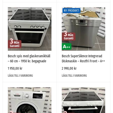
NY PRODUKT!
Bosch spis med glaskeramikhäll
Bosch SuperSilence Integrerad
– 60 cm – 1950 kr. begagnade
Diskmaskin – Rostfri Front – A++
1 950,00
kr
2 990,00
kr
LÄGG TILL I VARUKORG
LÄGG TILL I VARUKORG