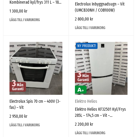
Kombinerad kyl/frys 311 L – 180
Electrolux Inbyggnadsugn – Vit
cm – Vit
(UMCB30NH / COB100W)
1 300,00
kr
2 800,00
kr
LÄGG TILL I VARUKORG
LÄGG TILL I VARUKORG
NY PRODUKT!
Electrolux Spis 70 cm – 400V (3-
Elektro Helios
fas) – Vit
Elektro Helios KF32501 Kyl/Frys
285L – 174,5 cm – Vit –
2 950,00
kr
Vänsterhängd
2 200,00
kr
LÄGG TILL I VARUKORG
LÄGG TILL I VARUKORG