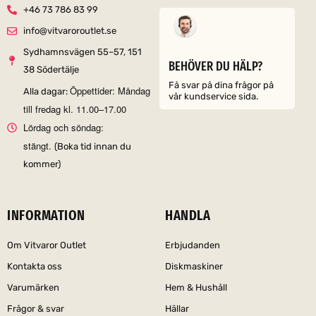
+46 73 786 83 99
info@vitvaroroutlet.se
Sydhamnsvägen 55–57, 151
BEHÖVER DU HÄLP?
38 Södertälje
Få svar på dina frågor på
Öppettider: Måndag
Alla dagar:
vår kundservice sida.
till fredag kl. 11.00–17.00
Lördag och söndag:
stängt.
(Boka tid innan du
kommer)
INFORMATION
HANDLA
Om Vitvaror Outlet
Erbjudanden
Kontakta oss
Diskmaskiner
Varumärken
Hem & Hushåll
Frågor & svar
Hällar