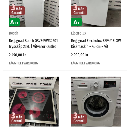
Bosch
Electrolux
Begagnad Bosch GSV36VW32/01
Begagnad Electrolux ESF4513LOW
frysskåp 237L | Vitvaror Outlet
Diskmaskin – 45 cm – Vit
2 490,00
kr
2 900,00
kr
LÄGG TILL I VARUKORG
LÄGG TILL I VARUKORG