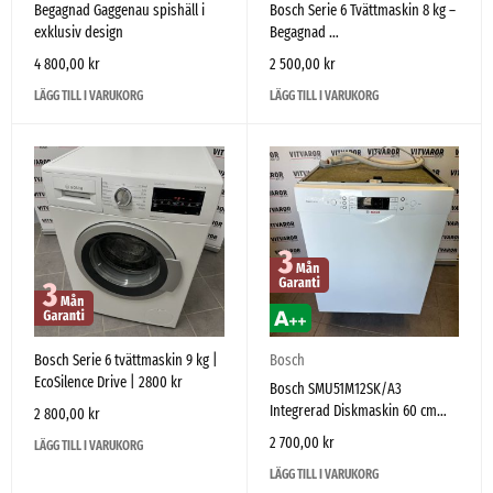
Begagnad Gaggenau spishäll i
Bosch Serie 6 Tvättmaskin 8 kg –
exklusiv design
Begagnad
4 800,00
kr
2 500,00
kr
LÄGG TILL I VARUKORG
LÄGG TILL I VARUKORG
Bosch Serie 6 tvättmaskin 9 kg |
Bosch
EcoSilence Drive | 2800 kr
Bosch SMU51M12SK/A3
Integrerad Diskmaskin 60 cm
2 800,00
kr
Zeolith – Mycket fint skick
2 700,00
kr
LÄGG TILL I VARUKORG
LÄGG TILL I VARUKORG