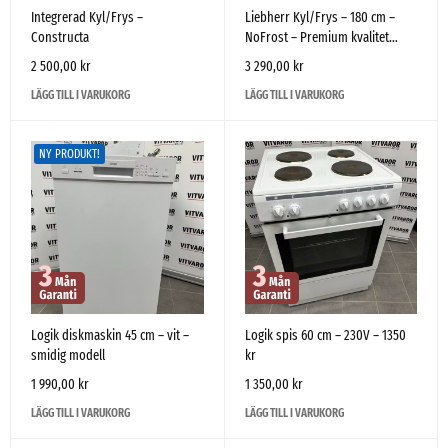
Integrerad Kyl/Frys –
Liebherr Kyl/Frys – 180 cm –
Constructa
NoFrost – Premium kvalitet
begagnad
2 500,00
kr
3 290,00
kr
LÄGG TILL I VARUKORG
LÄGG TILL I VARUKORG
NY PRODUKT!
Logik diskmaskin 45 cm – vit –
Logik spis 60 cm – 230V – 1350
smidig modell
kr
1 990,00
kr
1 350,00
kr
LÄGG TILL I VARUKORG
LÄGG TILL I VARUKORG