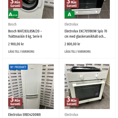
Bosch
Electrolux
Bosch WAT283L8SN/20 –
Electrolux EKC7051BOW Spis 70
Tvättmaskin 8 kg, Serie 6
cm med glaskeramikhäll och
varmluftsugn – Begagnad
2 900,00
kr
2 800,00
kr
LÄGG TILL I VARUKORG
LÄGG TILL I VARUKORG
NY PRODUKT!
Electrolux ERB34200W8
Electrolux