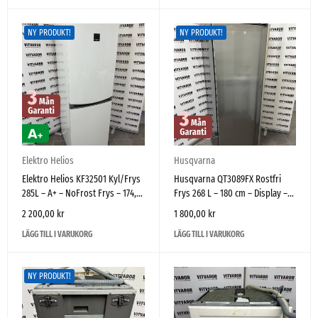
NY PRODUKT!
NY PRODUKT!
Elektro Helios
Husqvarna
Elektro Helios KF32501 Kyl/Frys
Husqvarna QT3089FX Rostfri
285L – A+ – NoFrost Frys – 174,5
Frys 268 L – 180 cm – Display –
cm – Vit – Högerhängd
NoFrost
2 200,00
kr
1 800,00
kr
LÄGG TILL I VARUKORG
LÄGG TILL I VARUKORG
NY PRODUKT!