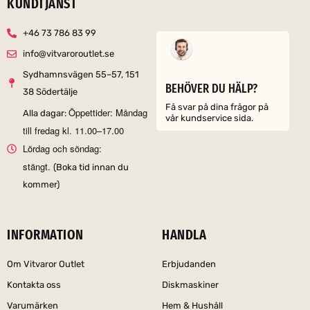
KUNDTJÄNST
+46 73 786 83 99
info@vitvaroroutlet.se
Sydhamnsvägen 55–57, 151
BEHÖVER DU HÄLP?
38 Södertälje
Få svar på dina frågor på
Öppettider: Måndag
Alla dagar:
vår kundservice sida.
till fredag kl. 11.00–17.00
Lördag och söndag:
stängt.
(Boka tid innan du
kommer)
INFORMATION
HANDLA
Om Vitvaror Outlet
Erbjudanden
Kontakta oss
Diskmaskiner
Varumärken
Hem & Hushåll