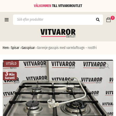
VÄLKOMMEN
TILL
VITVAROROUTLET
0
Hem
Spisar
Gasspisar
Gorenje gasspis med varmluftsugn – rostfri
›
›
›
UTSÅLD