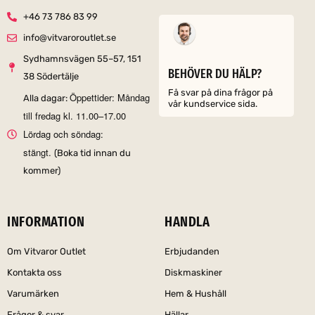
+46 73 786 83 99
info@vitvaroroutlet.se
Sydhamnsvägen 55–57, 151
BEHÖVER DU HÄLP?
38 Södertälje
Få svar på dina frågor på
Öppettider: Måndag
Alla dagar:
vår kundservice sida.
till fredag kl. 11.00–17.00
Lördag och söndag:
stängt.
(Boka tid innan du
kommer)
INFORMATION
HANDLA
Om Vitvaror Outlet
Erbjudanden
Kontakta oss
Diskmaskiner
Varumärken
Hem & Hushåll
Frågor & svar
Hällar