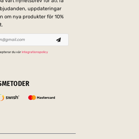
 vårt nyhetsbrev för att få
erbjudanden, uppdateringar
on om nya produkter för 10%
t.
epterar du vår
integrationspolicy
SMETODER