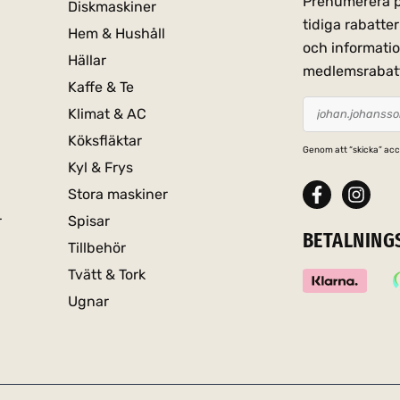
Prenumerera på
Diskmaskiner
tidiga rabatt
Hem & Hushåll
och informati
Hällar
medlemsrabat
Kaffe & Te
Klimat & AC
Köksfläktar
Genom att “skicka” acc
Kyl & Frys
Stora maskiner
r
Spisar
BETALNING
Tillbehör
Tvätt & Tork
Ugnar