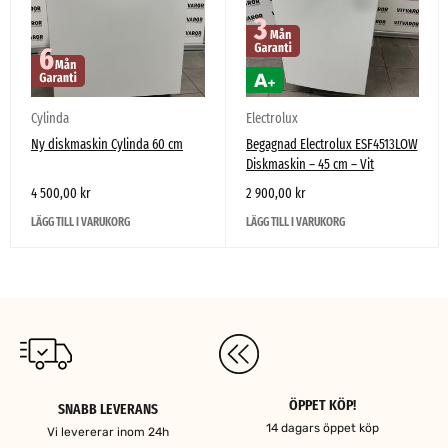
Cylinda
Electrolux
Ny diskmaskin Cylinda 60 cm
Begagnad Electrolux ESF4513LOW
Diskmaskin – 45 cm – Vit
4 500,00
kr
2 900,00
kr
LÄGG TILL I VARUKORG
LÄGG TILL I VARUKORG
ÖPPET KÖP!
SNABB LEVERANS
14 dagars öppet köp
Vi levererar inom 24h