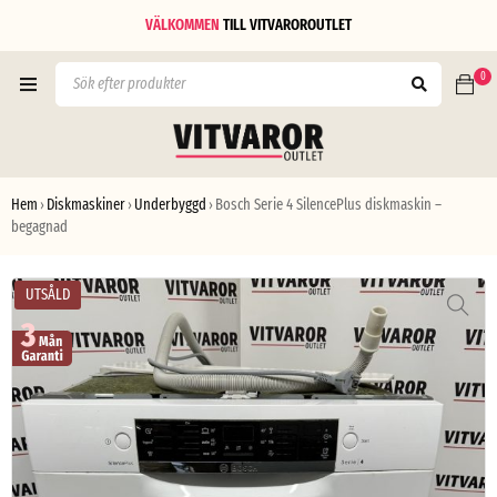
VÄLKOMMEN
TILL
VITVAROROUTLET
0
Hem
Diskmaskiner
Underbyggd
Bosch Serie 4 SilencePlus diskmaskin –
›
›
›
begagnad
UTSÅLD