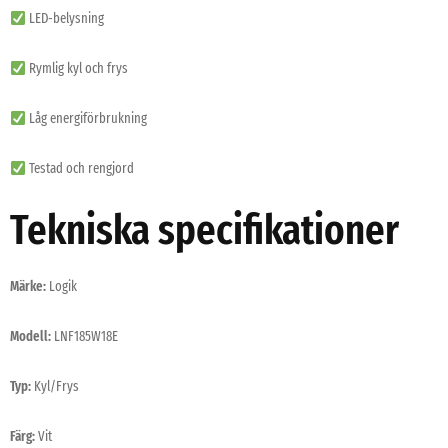
LED-belysning
Rymlig kyl och frys
Låg energiförbrukning
Testad och rengjord
Tekniska specifikationer
Märke:
Logik
Modell:
LNF185W18E
Typ:
Kyl/Frys
Färg:
Vit