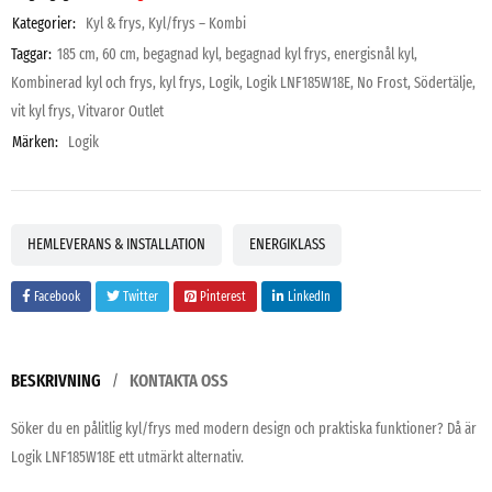
Kategorier:
Kyl & frys
,
Kyl/frys – Kombi
Taggar:
185 cm
,
60 cm
,
begagnad kyl
,
begagnad kyl frys
,
energisnål kyl
,
Kombinerad kyl och frys
,
kyl frys
,
Logik
,
Logik LNF185W18E
,
No Frost
,
Södertälje
,
vit kyl frys
,
Vitvaror Outlet
Märken:
Logik
HEMLEVERANS & INSTALLATION
ENERGIKLASS
Facebook
Twitter
Pinterest
LinkedIn
BESKRIVNING
KONTAKTA OSS
Söker du en pålitlig kyl/frys med modern design och praktiska funktioner? Då är
Logik LNF185W18E ett utmärkt alternativ.