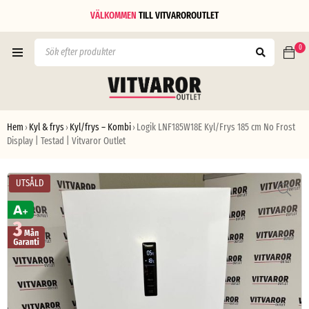
VÄLKOMMEN
TILL
VITVAROROUTLET
0
Hem
Kyl & frys
Kyl/frys – Kombi
Logik LNF185W18E Kyl/Frys 185 cm No Frost
›
›
›
Display | Testad | Vitvaror Outlet
UTSÅLD