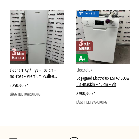
NY PRODUKT!
Liebherr Kyl/Frys – 180 cm –
Electrolux
NoFrost – Premium kvalitet
Begagnad Electrolux ESF4513LOW
begagnad
Diskmaskin – 45 cm – Vit
3 290,00
kr
2 900,00
kr
LÄGG TILL I VARUKORG
LÄGG TILL I VARUKORG