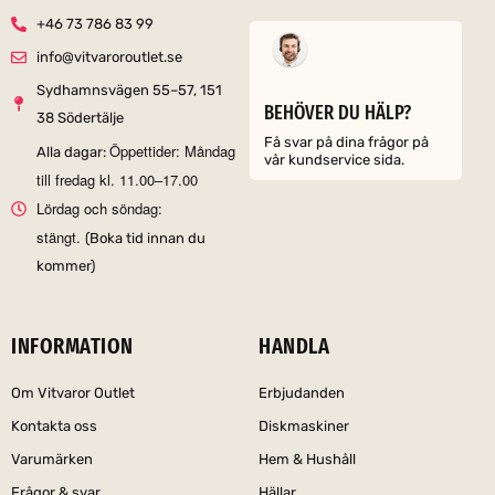
+46 73 786 83 99
info@vitvaroroutlet.se
Sydhamnsvägen 55–57, 151
BEHÖVER DU HÄLP?
38 Södertälje
Få svar på dina frågor på
Öppettider: Måndag
Alla dagar:
vår kundservice sida.
till fredag kl. 11.00–17.00
Lördag och söndag:
stängt.
(Boka tid innan du
kommer)
INFORMATION
HANDLA
Om Vitvaror Outlet
Erbjudanden
Kontakta oss
Diskmaskiner
Varumärken
Hem & Hushåll
Frågor & svar
Hällar