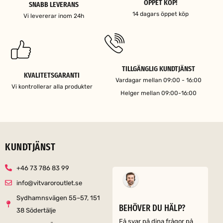
ÖPPET KÖP!
SNABB LEVERANS
14 dagars öppet köp
Vi levererar inom 24h
TILLGÄNGLIG KUNDTJÄNST
KVALITETSGARANTI
Vardagar mellan 09:00 - 16:00
Vi kontrollerar alla produkter
Helger mellan 09:00-16:00
KUNDTJÄNST
+46 73 786 83 99
info@vitvaroroutlet.se
Sydhamnsvägen 55–57, 151
BEHÖVER DU HÄLP?
38 Södertälje
Få svar på dina frågor på