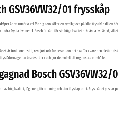
h GSV36VW32/01 frysskåp
skåpet
är ett utmärkt val för dig som söker ett rymligt och pålitligt frysskåp till ett b
h andra frysta livsmedel. Bosch är känt för sin höga kvalitet och långa livslängd, vilket
kåpet
är funktionstestat, rengjort och fungerar som det ska. Tack vare den elektron
 fryslådorna ger en bra överblick och gör det enkelt att organisera innehållet.
begagnad Bosch GSV36VW32/0
v hög kvalitet, låg energiförbrukning och stor fryskapacitet. Frysskåpet passar perf