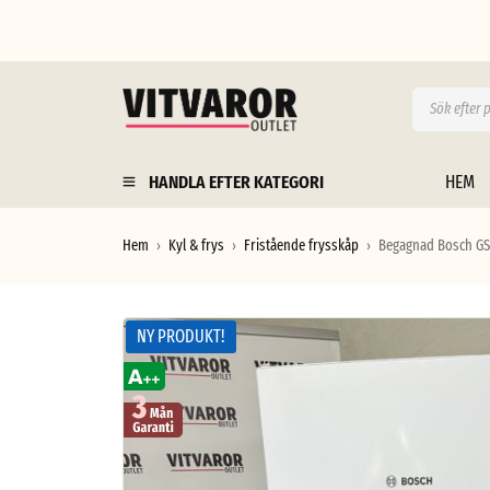
HANDLA EFTER KATEGORI
HEM
Hem
Kyl & frys
Fristående frysskåp
Begagnad Bosch GSV
›
›
›
NY PRODUKT!