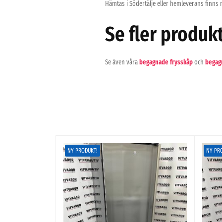
Hämtas i Södertälje eller hemleverans finns 
Se fler produk
Se även våra
begagnade frysskåp
och
begag
NY PRODUKT!
NY PR