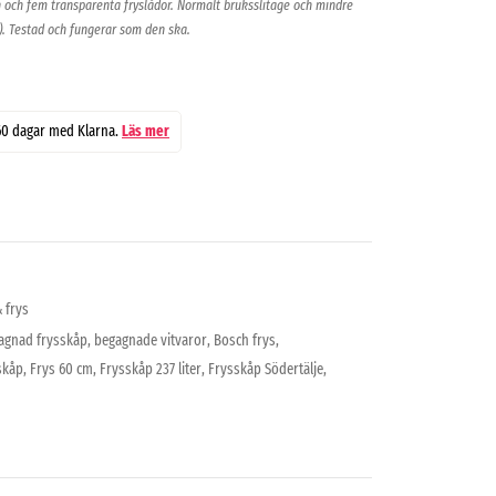
 och fem transparenta fryslådor. Normalt bruksslitage och mindre
. Testad och fungerar som den ska.
60 dagar med Klarna.
Läs mer
& frys
agnad frysskåp
,
begagnade vitvaror
,
Bosch frys
,
skåp
,
Frys 60 cm
,
Frysskåp 237 liter
,
Frysskåp Södertälje
,