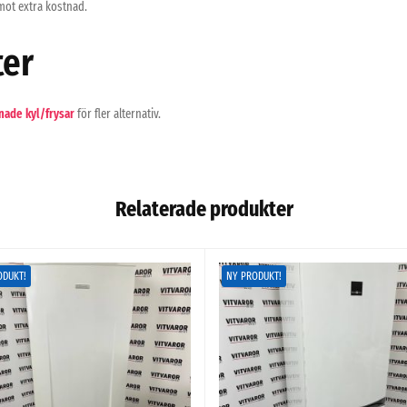
mot extra kostnad.
ter
nade kyl/frysar
för fler alternativ.
Relaterade produkter
ODUKT!
NY PRODUKT!