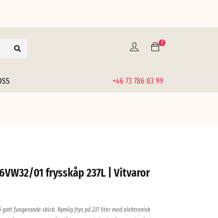
0
OSS
+46 73 786 83 99
VW32/01 frysskåp 237L | Vitvaror
ott fungerande skick. Rymlig frys på 237 liter med elektronisk