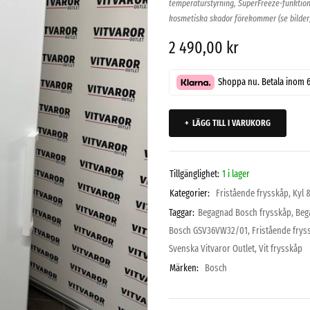
temperaturstyrning, SuperFreeze-funktion
kosmetiska skador förekommer (se bilder)
2 490,00
kr
Shoppa nu. Betala inom 
LÄGG TILL I VARUKORG
Tillgänglighet:
1 i lager
Kategorier:
Fristående frysskåp
,
Kyl 
Taggar:
Begagnad Bosch frysskåp
,
Beg
Bosch GSV36VW32/01
,
Fristående frys
Svenska Vitvaror Outlet
,
Vit frysskåp
Märken:
Bosch