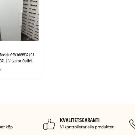
 Bosch GSV36VW32/01
37L | Vitvaror Outlet
r
 VARUKORG
SNABBTITT
KVALITETSGARANTI
pet köp
Vi kontrollerar alla produkter