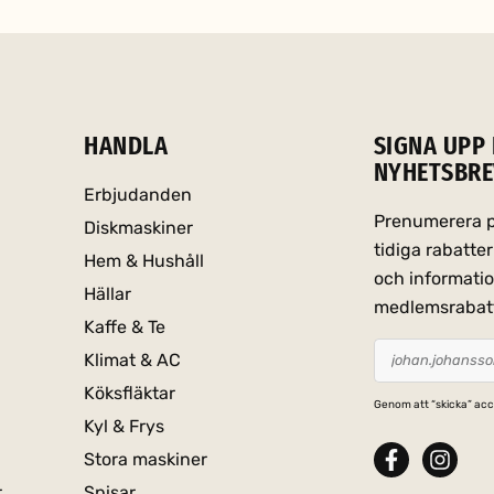
HANDLA
SIGNA UPP 
NYHETSBRE
Erbjudanden
Prenumerera på
Diskmaskiner
tidiga rabatt
Hem & Hushåll
och informati
Hällar
medlemsrabat
Kaffe & Te
Klimat & AC
Köksfläktar
Genom att “skicka” acc
Kyl & Frys
Stora maskiner
r
Spisar