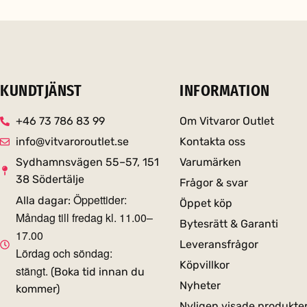
KUNDTJÄNST
INFORMATION
+46 73 786 83 99
Om Vitvaror Outlet
info@vitvaroroutlet.se
Kontakta oss
Sydhamnsvägen 55–57, 151
Varumärken
38 Södertälje
Frågor & svar
Öppettider:
Alla dagar:
Öppet köp
Måndag till fredag kl. 11.00–
Bytesrätt & Garanti
17.00
Leveransfrågor
Lördag och söndag:
Köpvillkor
stängt.
(Boka tid innan du
Nyheter
kommer)
Nyligen visade produkte