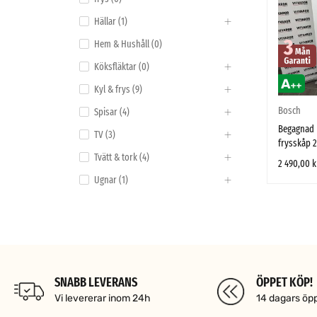
Hällar (1)
Hem & Hushåll (0)
Köksfläktar (0)
Kyl & frys (9)
Bosch
Spisar (4)
Begagnad
TV (3)
frysskåp 2
Tvätt & tork (4)
2 490,00
k
Ugnar (1)
LÄGG TILL I
VARUMÄRKE
Bosch
(1)
SNABB LEVERANS
ÖPPET KÖP!
Vi levererar inom 24h
14 dagars öp