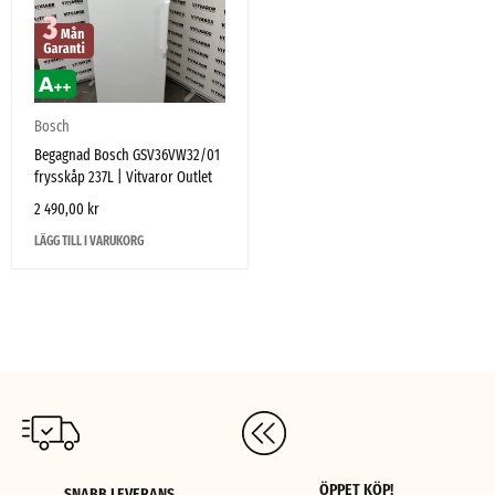
Bosch
Begagnad Bosch GSV36VW32/01
frysskåp 237L | Vitvaror Outlet
2 490,00
kr
LÄGG TILL I VARUKORG
ÖPPET KÖP!
SNABB LEVERANS