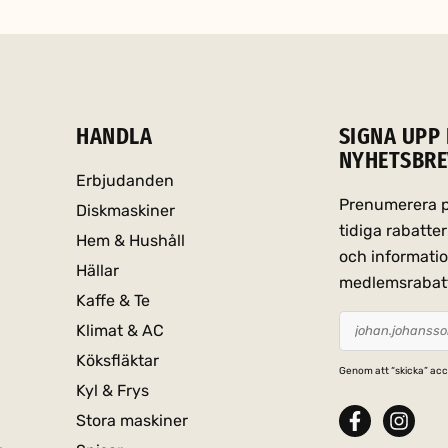
HANDLA
SIGNA UPP 
NYHETSBRE
Erbjudanden
Prenumerera på
Diskmaskiner
tidiga rabatt
Hem & Hushåll
och informati
Hällar
medlemsrabat
Kaffe & Te
Klimat & AC
Köksfläktar
Genom att “skicka” acc
Kyl & Frys
Stora maskiner