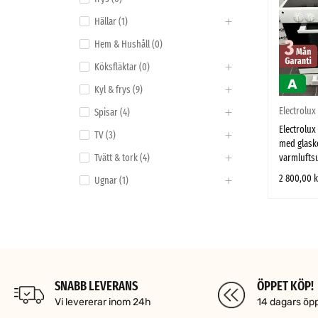
Hällar (1)
Hem & Hushåll (0)
Köksfläktar (0)
Kyl & frys (9)
Electrolux
Spisar (4)
Electrolu
TV (3)
med glask
varmlufts
Tvätt & tork (4)
2 800,00
k
Ugnar (1)
LÄGG TILL I
VARUMÄRKE
Electrolux
(1)
SNABB LEVERANS
ÖPPET KÖP!
Vi levererar inom 24h
14 dagars öp