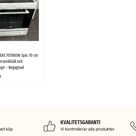
x EKC7051BOW Spis 70 cm
eramikhäll och
ugn – Begagnad
r
 VARUKORG
SNABBTITT
KVALITETSGARANTI
pet köp
Vi kontrollerar alla produkter