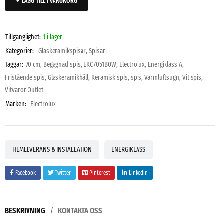
LÄGG TILL I VARUKORG
Tillgänglighet:
1 i lager
Kategorier:
Glaskeramikspisar
,
Spisar
Taggar:
70 cm
,
Begagnad spis
,
EKC7051BOW
,
Electrolux
,
Energiklass A
,
Fristående spis
,
Glaskeramikhäll
,
Keramisk spis
,
spis
,
Varmluftsugn
,
Vit spis
,
Vitvaror Outlet
Märken:
Electrolux
HEMLEVERANS & INSTALLATION
ENERGIKLASS
Facebook
Twitter
Pinterest
LinkedIn
BESKRIVNING
KONTAKTA OSS