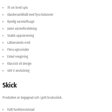
70 cm bred spis
Glaskeramikhäll med fyra kokzoner
Rymlig varmluftsugn
Jämn värmefördelning
Snabb uppvärmning
Lättanvända vred
Flera ugnsnivåer
Enkel rengöring
Klassisk vit design
400 V anslutning
Skick
Produkten är begagnad och i gott bruksskick.
Fullt funktionstestad