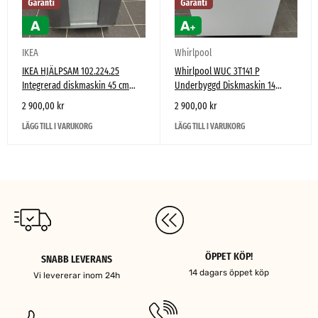
IKEA
Whirlpool
IKEA HJÄLPSAM 102.224.25
Whirlpool WUC 3T141 P
Integrerad diskmaskin 45 cm
Underbyggd Diskmaskin 14
(tillverkad av Electrolux)
Kuvert PowerClean
2 900,00
kr
2 900,00
kr
LÄGG TILL I VARUKORG
LÄGG TILL I VARUKORG
ÖPPET KÖP!
SNABB LEVERANS
14 dagars öppet köp
Vi levererar inom 24h