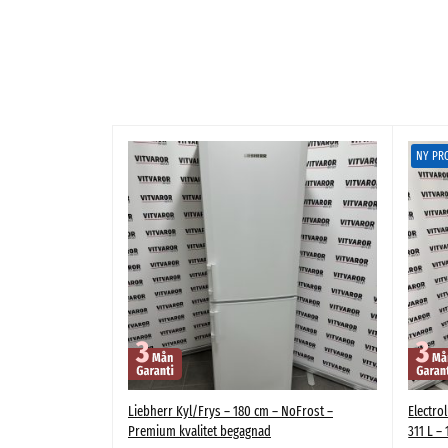
NY PR
Liebherr Kyl/Frys – 180 cm – NoFrost –
Electr
Premium kvalitet begagnad
311 L – 
 Frost 325 L – 184