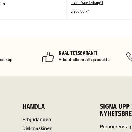
– Vit – Vänsterhängd
00
kr
2 200,00
kr
L I VARUKORG
SNABBTITT
LÄGG TILL I VARUKORG
SNABBTITT
KVALITETSGARANTI
pet köp
Vi kontrollerar alla produkter
HANDLA
SIGNA UPP 
NYHETSBRE
Erbjudanden
Prenumerera på
Diskmaskiner