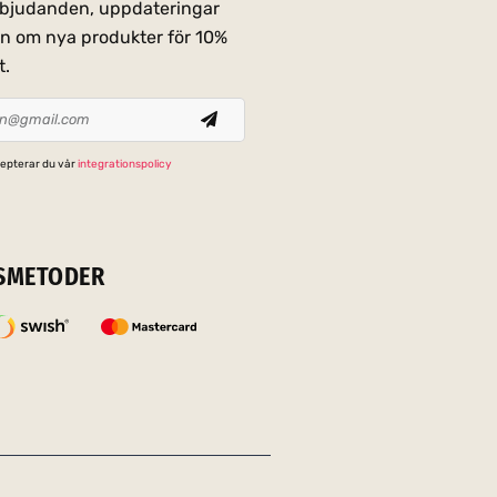
erbjudanden, uppdateringar
on om nya produkter för 10%
t.
epterar du vår
integrationspolicy
SMETODER