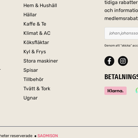
tidiga rabatt
Hem & Hushåll
och informati
Hällar
medlemsrabat
Kaffe & Te
Klimat & AC
Köksfläktar
Genom att “skicka” acc
Kyl & Frys
Stora maskiner
r
Spisar
BETALNING
Tillbehör
Tvätt & Tork
Ugnar
igheter reserverade ●
SAOMISON