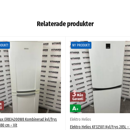
Relaterade produkter
ODUKT!
NY PRODUKT!
olux ERB34200W8 Kombinerad kyl/frys
Elektro Helios
180 cm – Vit
Elektro Helios KF32501 Kyl/Frys 285L – 