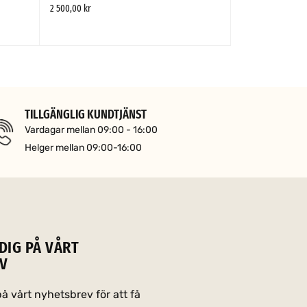
NoFrost Frys – 17
2 500,00
kr
2 200,00
kr
LÄGG TILL I VARUKORG
SNABBTITT
LÄGG TILL I VARUKOR
TILLGÄNGLIG KUNDTJÄNST
Vardagar mellan 09:00 - 16:00
Helger mellan 09:00-16:00
DIG PÅ VÅRT
V
 vårt nyhetsbrev för att få