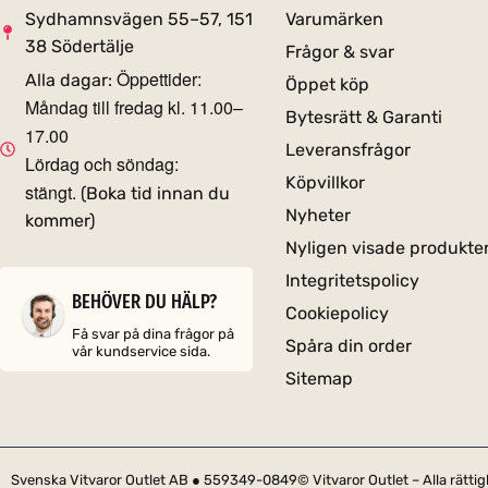
Sydhamnsvägen 55–57, 151
Varumärken
38 Södertälje
Frågor & svar
Öppettider:
Alla dagar:
Öppet köp
Måndag till fredag kl. 11.00–
Bytesrätt & Garanti
17.00
Leveransfrågor
Lördag och söndag:
Köpvillkor
stängt.
(Boka tid innan du
Nyheter
kommer)
Nyligen visade produkte
Integritetspolicy
BEHÖVER DU HÄLP?
Cookiepolicy
Få svar på dina frågor på
Spåra din order
vår kundservice sida.
Sitemap
Svenska Vitvaror Outlet AB ● 559349-0849
© Vitvaror Outlet – Alla rätt