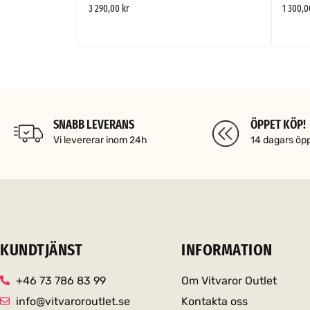
3 290,00
kr
1 300,
LÄGG TILL I VARUKORG
SNABBTITT
LÄGG TIL
TT
SNABB LEVERANS
ÖPPET KÖP!
Vi levererar inom 24h
14 dagars öp
KUNDTJÄNST
INFORMATION
+46 73 786 83 99
Om Vitvaror Outlet
info@vitvaroroutlet.se
Kontakta oss