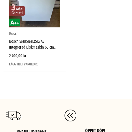
Bosch
Bosch SMU51M12SK/A3
Integrerad Diskmaskin 60 cm
Zeolith – Mycket fint skick
2 700,00
kr
LÄGG TILL I VARUKORG
ÖPPET KÖP!
SNABB LEVERANS