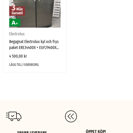
Electrolux
Begagnat Electrolux kyl och frys
paket ERE34400X + EUF29400X
180 cm Rostfritt
4 500,00
kr
LÄGG TILL I VARUKORG
ÖPPET KÖP!
SNABB LEVERANS