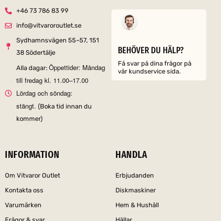
+46 73 786 83 99
info@vitvaroroutlet.se
Sydhamnsvägen 55–57, 151
BEHÖVER DU HÄLP?
38 Södertälje
Få svar på dina frågor på
Öppettider: Måndag
Alla dagar:
vår kundservice sida.
till fredag kl. 11.00–17.00
Lördag och söndag:
stängt.
(Boka tid innan du
kommer)
INFORMATION
HANDLA
Om Vitvaror Outlet
Erbjudanden
Kontakta oss
Diskmaskiner
Varumärken
Hem & Hushåll
Frågor & svar
Hällar