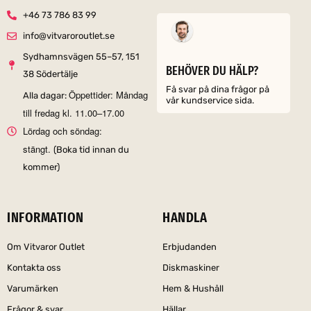
+46 73 786 83 99
info@vitvaroroutlet.se
Sydhamnsvägen 55–57, 151
BEHÖVER DU HÄLP?
38 Södertälje
Få svar på dina frågor på
Öppettider: Måndag
Alla dagar:
vår kundservice sida.
till fredag kl. 11.00–17.00
Lördag och söndag:
stängt.
(Boka tid innan du
kommer)
INFORMATION
HANDLA
Om Vitvaror Outlet
Erbjudanden
Kontakta oss
Diskmaskiner
Varumärken
Hem & Hushåll
Frågor & svar
Hällar