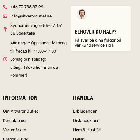
+46 73 786 83 99
info@vitvaroroutlet.se
Sydhamnsvägen 55–57, 151
BEHÖVER DU HÄLP?
38 Södertälje
Få svar på dina frågor på
Öppettider: Måndag
Alla dagar:
vår kundservice sida.
till fredag kl. 11.00–17.00
Lördag och söndag:
stängt.
(Boka tid innan du
kommer)
INFORMATION
HANDLA
Om Vitvaror Outlet
Erbjudanden
Kontakta oss
Diskmaskiner
Varumärken
Hem & Hushåll
Frågor & svar
Hällar