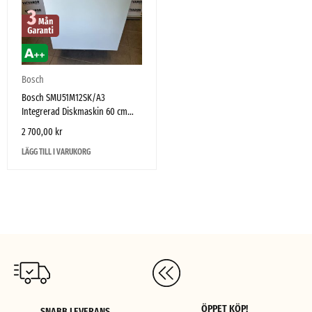
Bosch
Bosch SMU51M12SK/A3
Integrerad Diskmaskin 60 cm
Zeolith – Mycket fint skick
2 700,00
kr
LÄGG TILL I VARUKORG
ÖPPET KÖP!
SNABB LEVERANS