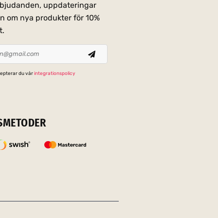
erbjudanden, uppdateringar
on om nya produkter för 10%
t.
epterar du vår
integrationspolicy
SMETODER