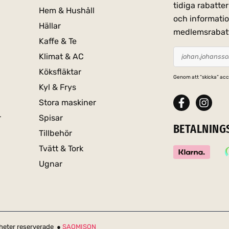
tidiga rabatt
Hem & Hushåll
och informati
Hällar
medlemsrabat
Kaffe & Te
Klimat & AC
Köksfläktar
Genom att “skicka” acc
Kyl & Frys
Stora maskiner
r
Spisar
BETALNING
Tillbehör
Tvätt & Tork
Ugnar
igheter reserverade ●
SAOMISON