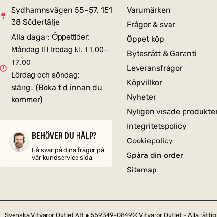
Sydhamnsvägen 55–57, 151
Varumärken
38 Södertälje
Frågor & svar
Öppettider:
Alla dagar:
Öppet köp
Måndag till fredag kl. 11.00–
Bytesrätt & Garanti
17.00
Leveransfrågor
Lördag och söndag:
Köpvillkor
stängt.
(Boka tid innan du
Nyheter
kommer)
Nyligen visade produkte
Integritetspolicy
BEHÖVER DU HÄLP?
Cookiepolicy
Få svar på dina frågor på
Spåra din order
vår kundservice sida.
Sitemap
Svenska Vitvaror Outlet AB ● 559349-0849
© Vitvaror Outlet – Alla rätt