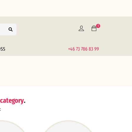
0
OSS
+46 73 786 83 99
 category
.
: