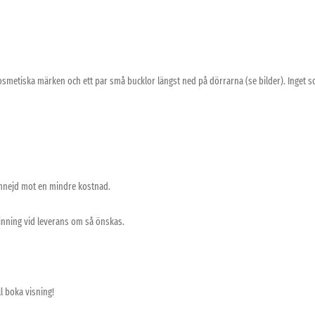
metiska märken och ett par små bucklor längst ned på dörrarna (se bilder). Inget 
mnejd mot en mindre kostnad.
vinning vid leverans om så önskas.
l boka visning!