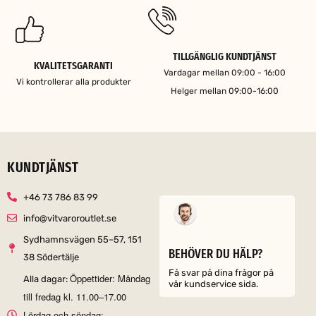
TILLGÄNGLIG KUNDTJÄNST
KVALITETSGARANTI
Vardagar mellan 09:00 - 16:00
Vi kontrollerar alla produkter
Helger mellan 09:00-16:00
KUNDTJÄNST
+46 73 786 83 99
info@vitvaroroutlet.se
Sydhamnsvägen 55–57, 151
BEHÖVER DU HÄLP?
38 Södertälje
Få svar på dina frågor på
Öppettider: Måndag
Alla dagar:
vår kundservice sida.
till fredag kl. 11.00–17.00
Lördag och söndag: