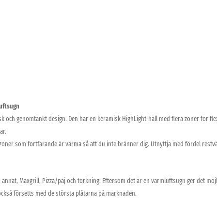
luftsugn
isk och genomtänkt design. Den har en keramisk HighLight-häll med flera zoner för fle
ar.
zoner som fortfarande är varma så att du inte bränner dig. Utnyttja med fördel restv
annat, Maxgrill, Pizza/paj och torkning. Eftersom det är en varmluftsugn ger det möjli
 också försetts med de största plåtarna på marknaden.