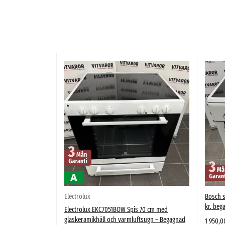
Electrolux
Bosch s
kr. beg
Electrolux EKC7051BOW Spis 70 cm med
glaskeramikhäll och varmluftsugn – Begagnad
1 950,