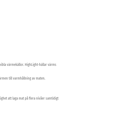
xibla värmekällor. HighLight-hällar värms
ärmen till varmhållning av maten.
ghet att laga mat på flera nivåer samtidigt