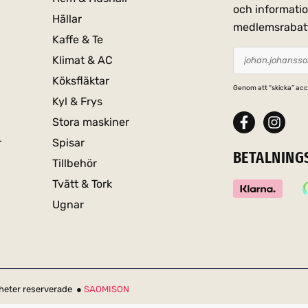
och informati
Hällar
medlemsrabat
Kaffe & Te
Klimat & AC
Köksfläktar
Genom att “skicka” acc
Kyl & Frys
Stora maskiner
r
Spisar
BETALNING
Tillbehör
Tvätt & Tork
Ugnar
igheter reserverade ●
SAOMISON