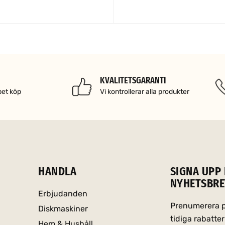
L I VARUKORG
SNABBTITT
KVALITETSGARANTI
pet köp
Vi kontrollerar alla produkter
HANDLA
SIGNA UPP 
NYHETSBRE
Erbjudanden
Prenumerera på
Diskmaskiner
tidiga rabatt
Hem & Hushåll