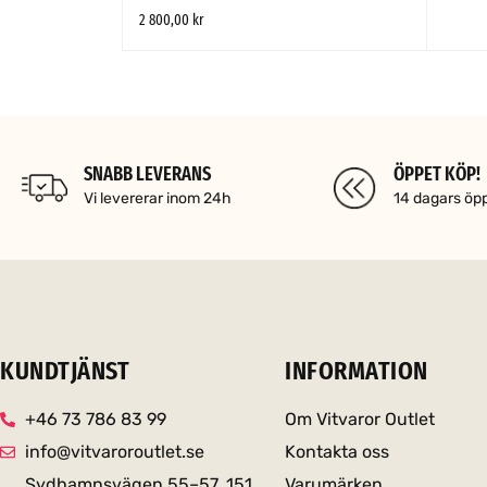
2 800,00
kr
LÄGG TIL
LÄGG TILL I VARUKORG
SNABBTITT
SNABB LEVERANS
ÖPPET KÖP!
Vi levererar inom 24h
14 dagars öp
KUNDTJÄNST
INFORMATION
+46 73 786 83 99
Om Vitvaror Outlet
info@vitvaroroutlet.se
Kontakta oss
Sydhamnsvägen 55–57, 151
Varumärken