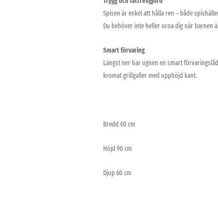
Trygg och lättrengjord
Spisen är enkel att hålla ren – både spishäll
Du behöver inte heller oroa dig när barnen är
Smart förvaring
Längst ner har ugnen en smart förvaringslåda 
kromat grillgaller med upphöjd kant.
Bredd 60 cm
Höjd 90 cm
Djup 60 cm