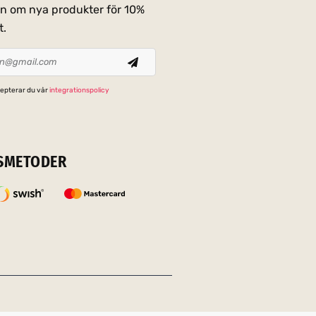
on om nya produkter för 10%
t.
epterar du vår
integrationspolicy
SMETODER