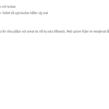
en och luckan.
 i köket då ugnsluckan håller sig sval.
för dina plåtar och annat du vill ha nära tillhands. Med spisen följer en emaljerad l