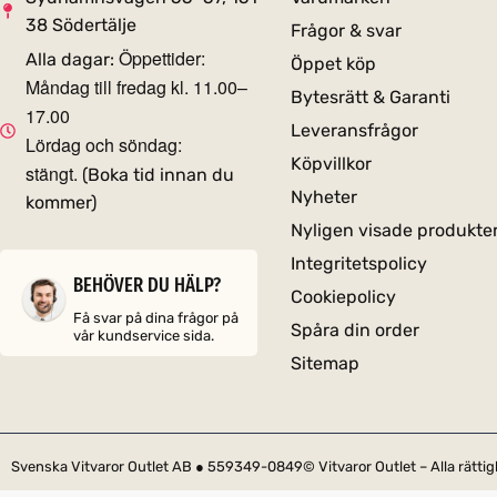
38 Södertälje
Frågor & svar
Öppettider:
Alla dagar:
Öppet köp
Måndag till fredag kl. 11.00–
Bytesrätt & Garanti
17.00
Leveransfrågor
Lördag och söndag:
Köpvillkor
stängt.
(Boka tid innan du
Nyheter
kommer)
Nyligen visade produkte
Integritetspolicy
BEHÖVER DU HÄLP?
Cookiepolicy
Få svar på dina frågor på
Spåra din order
vår kundservice sida.
Sitemap
Svenska Vitvaror Outlet AB ● 559349-0849
© Vitvaror Outlet – Alla rätt