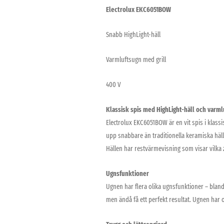
Electrolux EKC6051BOW
Snabb HighLight-häll
Varmluftsugn med grill
400 V
Klassisk spis med HighLight-häll och varm
Electrolux EKC6051BOW är en vit spis i klass
upp snabbare än traditionella keramiska häll
Hällen har restvärmevisning som visar vilka 
Ugnsfunktioner
Ugnen har flera olika ugnsfunktioner – bland 
men ändå få ett perfekt resultat. Ugnen har