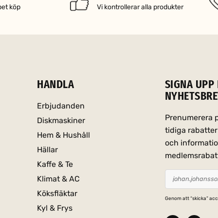
pet köp
Vi kontrollerar alla produkter
HANDLA
SIGNA UPP 
NYHETSBRE
Erbjudanden
Prenumerera på
Diskmaskiner
tidiga rabatt
Hem & Hushåll
och informati
Hällar
medlemsrabat
Kaffe & Te
Klimat & AC
Köksfläktar
Genom att “skicka” acc
Kyl & Frys