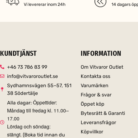
Vi levererar inom 24h
14 dagars öp
KUNDTJÄNST
INFORMATION
+46 73 786 83 99
Om Vitvaror Outlet
info@vitvaroroutlet.se
Kontakta oss
Sydhamnsvägen 55–57, 151
Varumärken
38 Södertälje
Frågor & svar
Öppettider:
Alla dagar:
Öppet köp
Måndag till fredag kl. 11.00–
Bytesrätt & Garanti
17.00
Leveransfrågor
Lördag och söndag:
Köpvillkor
stängt.
(Boka tid innan du