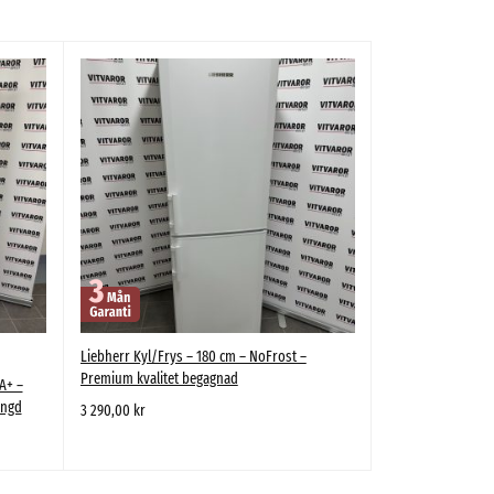
Liebherr Kyl/Frys – 180 cm – NoFrost –
Integrerad Kyl/Fr
Premium kvalitet begagnad
A+ –
ängd
3 290,00
kr
2 500,00
kr
LÄGG TILL I VARUKORG
SNABBTITT
LÄGG TILL I VARUKOR