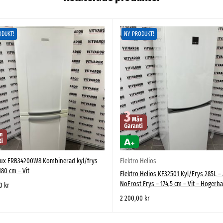
ODUKT!
NY PRODUKT!
olux ERB34200W8 Kombinerad kyl/frys
Elektro Helios
180 cm – Vit
Elektro Helios KF32501 Kyl/Frys 285L – 
NoFrost Frys – 174,5 cm – Vit – Högerh
00
kr
2 200,00
kr
L I VARUKORG
SNABBTITT
LÄGG TILL I VARUKORG
SNABBTITT