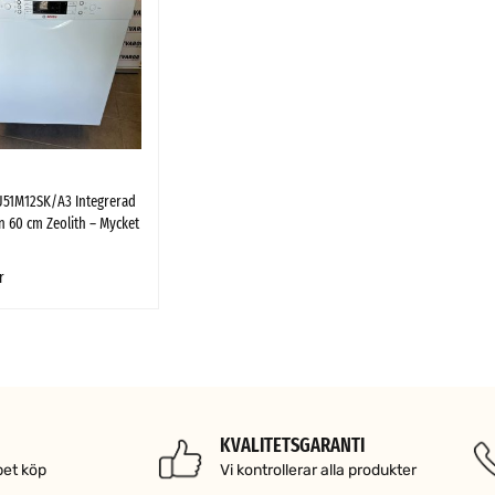
51M12SK/A3 Integrerad
 60 cm Zeolith – Mycket
r
 VARUKORG
SNABBTITT
KVALITETSGARANTI
pet köp
Vi kontrollerar alla produkter