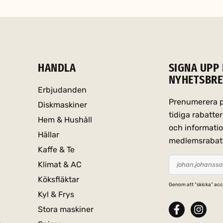
HANDLA
SIGNA UPP 
NYHETSBRE
Erbjudanden
Prenumerera på
Diskmaskiner
tidiga rabatt
Hem & Hushåll
och informati
Hällar
medlemsrabat
Kaffe & Te
Klimat & AC
Köksfläktar
Genom att “skicka” acc
Kyl & Frys
Stora maskiner