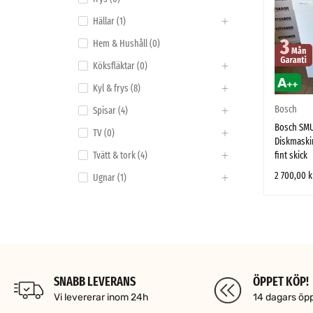
Hällar (1)
Hem & Hushåll (0)
Köksfläktar (0)
Kyl & frys (8)
Bosch
Spisar (4)
Bosch SMU
TV (0)
Diskmaskin
fint skick
Tvätt & tork (4)
2 700,00
k
Ugnar (1)
LÄGG TILL I
VARUMÄRKE
Bosch
(1)
SNABB LEVERANS
ÖPPET KÖP!
Vi levererar inom 24h
14 dagars öp