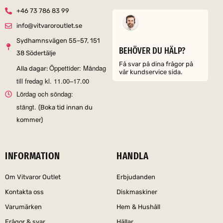
+46 73 786 83 99
info@vitvaroroutlet.se
Sydhamnsvägen 55–57, 151
BEHÖVER DU HÄLP?
38 Södertälje
Få svar på dina frågor på
Öppettider: Måndag
Alla dagar:
vår kundservice sida.
till fredag kl. 11.00–17.00
Lördag och söndag:
stängt.
(Boka tid innan du
kommer)
INFORMATION
HANDLA
Om Vitvaror Outlet
Erbjudanden
Kontakta oss
Diskmaskiner
Varumärken
Hem & Hushåll
Frågor & svar
Hällar