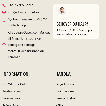
+46 73 786 83 99
info@vitvaroroutlet.se
Sydhamnsvägen 55–57, 151
BEHÖVER DU HÄLP?
38 Södertälje
Få svar på dina frågor på
Öppettider: Måndag
Alla dagar:
vår kundservice sida.
till fredag kl. 11.00–17.00
Lördag och söndag:
stängt.
(Boka tid innan du
kommer)
INFORMATION
HANDLA
Om Vitvaror Outlet
Erbjudanden
Kontakta oss
Diskmaskiner
Varumärken
Hem & Hushåll
Frågor & svar
Hällar