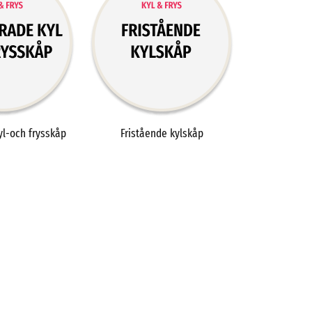
yl-och frysskåp
Fristående kylskåp