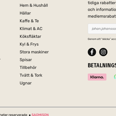
tidiga rabatt
Hem & Hushåll
och informati
Hällar
medlemsrabat
Kaffe & Te
Klimat & AC
Köksfläktar
Genom att “skicka” acc
Kyl & Frys
Stora maskiner
r
Spisar
BETALNING
Tillbehör
Tvätt & Tork
Ugnar
igheter reserverade ●
SAOMISON