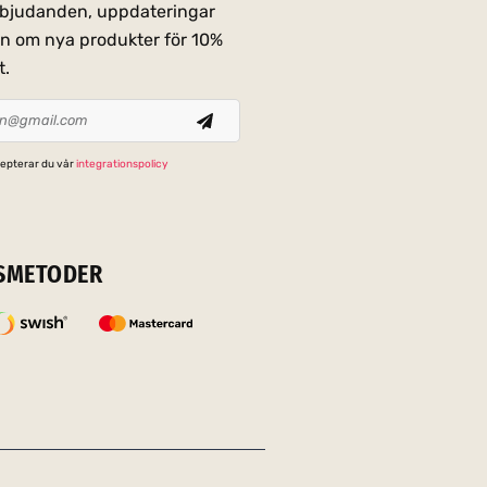
erbjudanden, uppdateringar
on om nya produkter för 10%
t.
epterar du vår
integrationspolicy
SMETODER