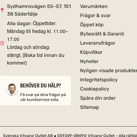
Sydhamnsvägen 55–57, 151
Varumärken
38 Södertälje
Frågor & svar
Öppettider:
Alla dagar:
Öppet köp
Måndag till fredag kl. 11.00–
Bytesrätt & Garanti
17.00
Leveransfrågor
Lördag och söndag:
Köpvillkor
stängt.
(Boka tid innan du
Nyheter
kommer)
Nyligen visade produkte
Integritetspolicy
BEHÖVER DU HÄLP?
Cookiepolicy
Få svar på dina frågor på
Spåra din order
vår kundservice sida.
Sitemap
Svenska Vitvaror Outlet AB ● 559349-0849
© Vitvaror Outlet – Alla rätt